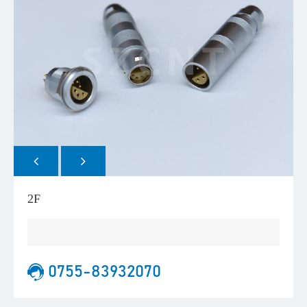
2F
0755-83932070